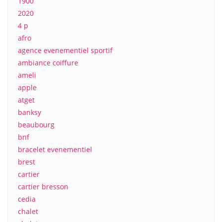
1900
2020
4 p
afro
agence evenementiel sportif
ambiance coiffure
ameli
apple
atget
banksy
beaubourg
bnf
bracelet evenementiel
brest
cartier
cartier bresson
cedia
chalet