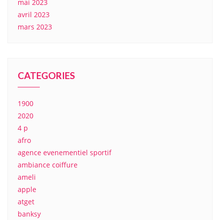
mai 2023
avril 2023
mars 2023
CATEGORIES
1900
2020
4 p
afro
agence evenementiel sportif
ambiance coiffure
ameli
apple
atget
banksy