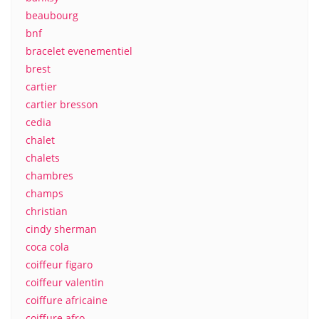
beaubourg
bnf
bracelet evenementiel
brest
cartier
cartier bresson
cedia
chalet
chalets
chambres
champs
christian
cindy sherman
coca cola
coiffeur figaro
coiffeur valentin
coiffure africaine
coiffure afro