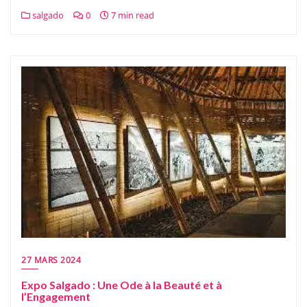
salgado
0
7 min read
27 MARS 2024
Expo Salgado : Une Ode à la Beauté et à
l’Engagement