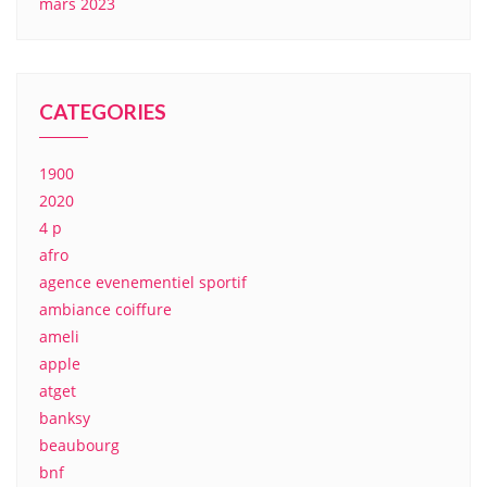
mars 2023
CATEGORIES
1900
2020
4 p
afro
agence evenementiel sportif
ambiance coiffure
ameli
apple
atget
banksy
beaubourg
bnf