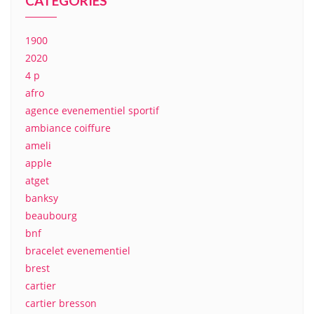
CATEGORIES
1900
2020
4 p
afro
agence evenementiel sportif
ambiance coiffure
ameli
apple
atget
banksy
beaubourg
bnf
bracelet evenementiel
brest
cartier
cartier bresson