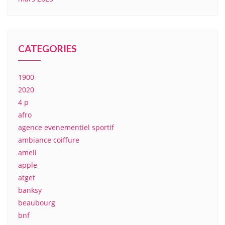
CATEGORIES
1900
2020
4 p
afro
agence evenementiel sportif
ambiance coiffure
ameli
apple
atget
banksy
beaubourg
bnf