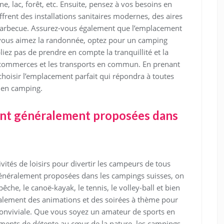
, lac, forêt, etc. Ensuite, pensez à vos besoins en
ffrent des installations sanitaires modernes, des aires
barbecue. Assurez-vous également que l’emplacement
i vous aimez la randonnée, optez pour un camping
iez pas de prendre en compte la tranquillité et la
es commerces et les transports en commun. En prenant
hoisir l’emplacement parfait qui répondra à toutes
e en camping.
 sont généralement proposées dans
vités de loisirs pour divertir les campeurs de tous
 généralement proposées dans les campings suisses, on
pêche, le canoë-kayak, le tennis, le volley-ball et bien
alement des animations et des soirées à thème pour
conviviale. Que vous soyez un amateur de sports en
ments de détente au cœur de la nature, les campings