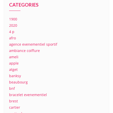
CATEGORIES
1900
2020
4 p
afro
agence evenementiel sportif
ambiance coiffure
ameli
apple
atget
banksy
beaubourg
bnf
bracelet evenementiel
brest
cartier