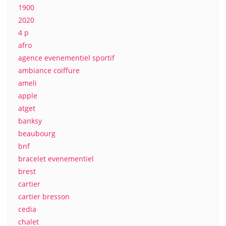
1900
2020
4 p
afro
agence evenementiel sportif
ambiance coiffure
ameli
apple
atget
banksy
beaubourg
bnf
bracelet evenementiel
brest
cartier
cartier bresson
cedia
chalet