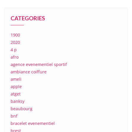
CATEGORIES
1900
2020
4 p
afro
agence evenementiel sportif
ambiance coiffure
ameli
apple
atget
banksy
beaubourg
bnf
bracelet evenementiel
brest