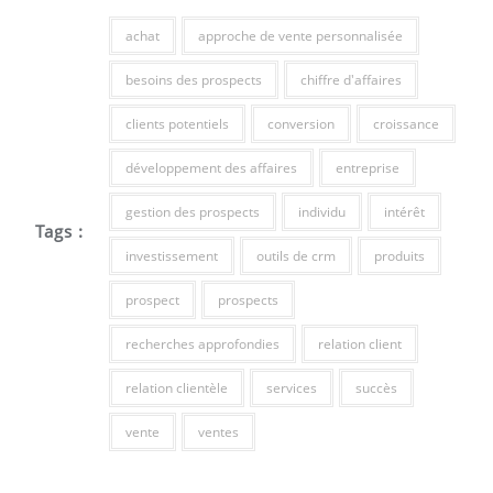
achat
approche de vente personnalisée
besoins des prospects
chiffre d'affaires
clients potentiels
conversion
croissance
développement des affaires
entreprise
gestion des prospects
individu
intérêt
Tags :
investissement
outils de crm
produits
prospect
prospects
recherches approfondies
relation client
relation clientèle
services
succès
vente
ventes