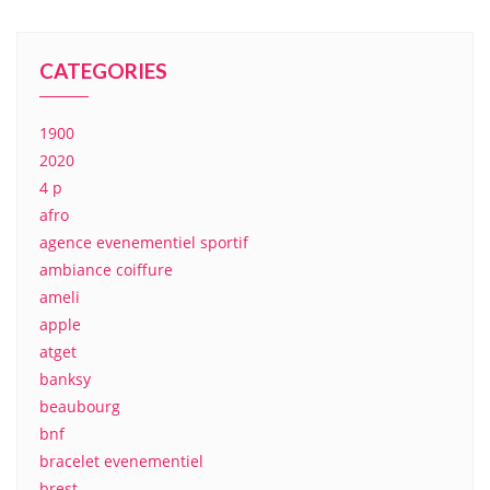
CATEGORIES
1900
2020
4 p
afro
agence evenementiel sportif
ambiance coiffure
ameli
apple
atget
banksy
beaubourg
bnf
bracelet evenementiel
brest