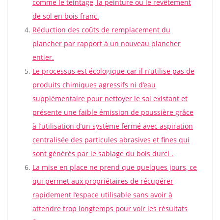
comme le teintage, la peinture ou le revêtement
de sol en bois franc.
Réduction des coûts de remplacement du
plancher par rapport à un nouveau plancher
entier.
Le processus est écologique car il n’utilise pas de
produits chimiques agressifs ni d’eau
supplémentaire pour nettoyer le sol existant et
présente une faible émission de poussière grâce
à l’utilisation d’un système fermé avec aspiration
centralisée des particules abrasives et fines qui
sont générés par le sablage du bois durci .
La mise en place ne prend que quelques jours, ce
qui permet aux propriétaires de récupérer
rapidement l’espace utilisable sans avoir à
attendre trop longtemps pour voir les résultats