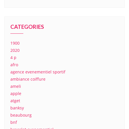
CATEGORIES
1900
2020
4 p
afro
agence evenementiel sportif
ambiance coiffure
ameli
apple
atget
banksy
beaubourg
bnf