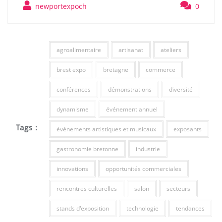
newportexpoch
0
agroalimentaire
artisanat
ateliers
brest expo
bretagne
commerce
conférences
démonstrations
diversité
dynamisme
événement annuel
Tags :
événements artistiques et musicaux
exposants
gastronomie bretonne
industrie
innovations
opportunités commerciales
rencontres culturelles
salon
secteurs
stands d'exposition
technologie
tendances