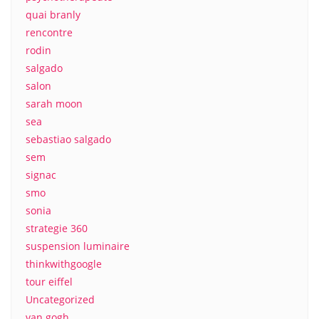
quai branly
rencontre
rodin
salgado
salon
sarah moon
sea
sebastiao salgado
sem
signac
smo
sonia
strategie 360
suspension luminaire
thinkwithgoogle
tour eiffel
Uncategorized
van gogh