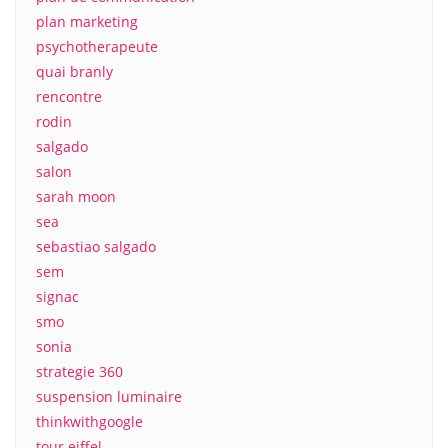
plan marketing
psychotherapeute
quai branly
rencontre
rodin
salgado
salon
sarah moon
sea
sebastiao salgado
sem
signac
smo
sonia
strategie 360
suspension luminaire
thinkwithgoogle
tour eiffel