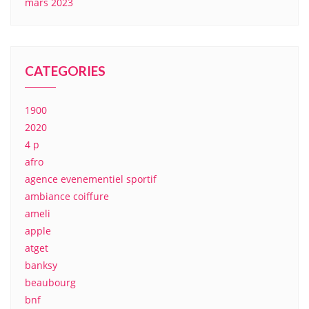
mars 2023
CATEGORIES
1900
2020
4 p
afro
agence evenementiel sportif
ambiance coiffure
ameli
apple
atget
banksy
beaubourg
bnf