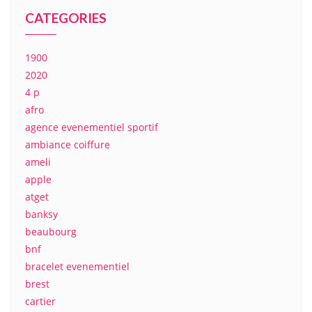
CATEGORIES
1900
2020
4 p
afro
agence evenementiel sportif
ambiance coiffure
ameli
apple
atget
banksy
beaubourg
bnf
bracelet evenementiel
brest
cartier