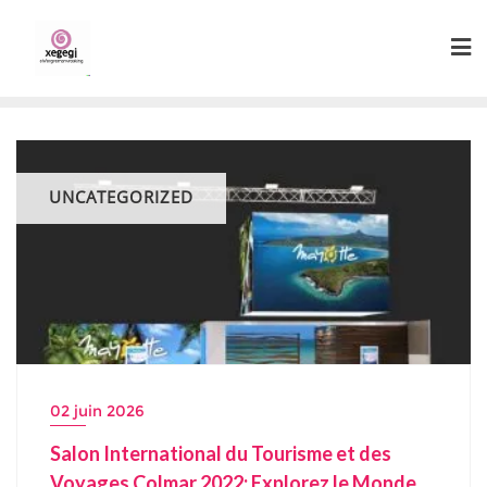
Skip
to
content
UNCATEGORIZED
02 juin 2026
Salon International du Tourisme et des
Voyages Colmar 2022: Explorez le Monde