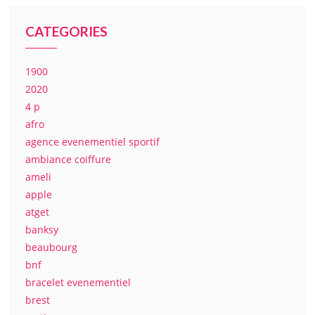
CATEGORIES
1900
2020
4 p
afro
agence evenementiel sportif
ambiance coiffure
ameli
apple
atget
banksy
beaubourg
bnf
bracelet evenementiel
brest