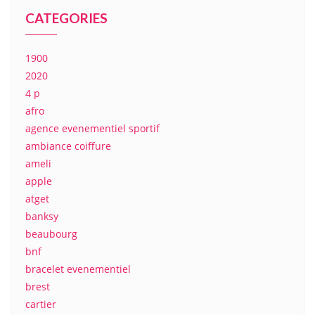
CATEGORIES
1900
2020
4 p
afro
agence evenementiel sportif
ambiance coiffure
ameli
apple
atget
banksy
beaubourg
bnf
bracelet evenementiel
brest
cartier