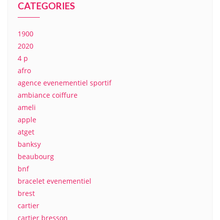
CATEGORIES
1900
2020
4 p
afro
agence evenementiel sportif
ambiance coiffure
ameli
apple
atget
banksy
beaubourg
bnf
bracelet evenementiel
brest
cartier
cartier bresson