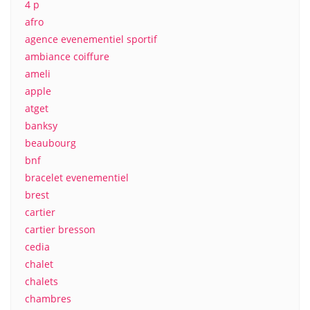
4 p
afro
agence evenementiel sportif
ambiance coiffure
ameli
apple
atget
banksy
beaubourg
bnf
bracelet evenementiel
brest
cartier
cartier bresson
cedia
chalet
chalets
chambres