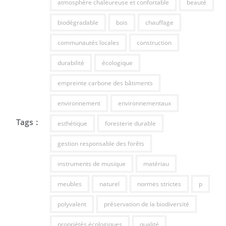
atmosphère chaleureuse et confortable
beauté
biodégradable
bois
chauffage
communautés locales
construction
durabilité
écologique
empreinte carbone des bâtiments
environnement
environnementaux
Tags :
esthétique
foresterie durable
gestion responsable des forêts
instruments de musique
matériau
meubles
naturel
normes strictes
p
polyvalent
préservation de la biodiversité
propriétés écologiques
qualité