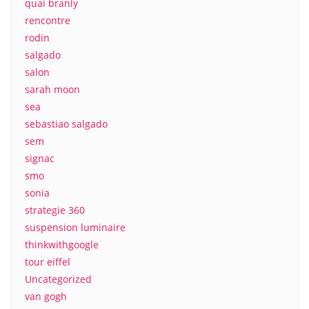
quai branly
rencontre
rodin
salgado
salon
sarah moon
sea
sebastiao salgado
sem
signac
smo
sonia
strategie 360
suspension luminaire
thinkwithgoogle
tour eiffel
Uncategorized
van gogh