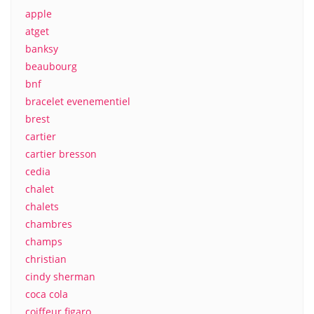
apple
atget
banksy
beaubourg
bnf
bracelet evenementiel
brest
cartier
cartier bresson
cedia
chalet
chalets
chambres
champs
christian
cindy sherman
coca cola
coiffeur figaro