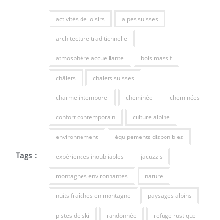
activités de loisirs
alpes suisses
architecture traditionnelle
atmosphère accueillante
bois massif
châlets
chalets suisses
charme intemporel
cheminée
cheminées
confort contemporain
culture alpine
environnement
équipements disponibles
Tags :
expériences inoubliables
jacuzzis
montagnes environnantes
nature
nuits fraîches en montagne
paysages alpins
pistes de ski
randonnée
refuge rustique