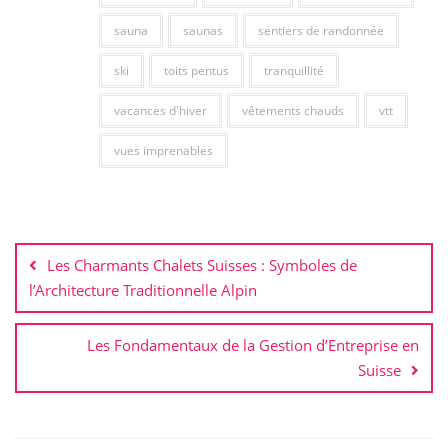
sauna
saunas
sentiers de randonnée
ski
toits pentus
tranquillité
vacances d'hiver
vêtements chauds
vtt
vues imprenables
Navigation
de
Les Charmants Chalets Suisses : Symboles de
l’article
l’Architecture Traditionnelle Alpin
Les Fondamentaux de la Gestion d’Entreprise en
Suisse