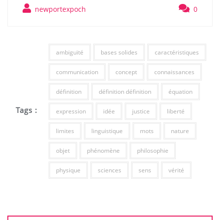
newportexpoch
0
ambiguïté
bases solides
caractéristiques
communication
concept
connaissances
définition
définition définition
équation
Tags :
expression
idée
justice
liberté
limites
linguistique
mots
nature
objet
phénomène
philosophie
physique
sciences
sens
vérité
Navigation
de