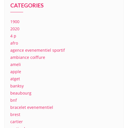
CATEGORIES
1900
2020
4 p
afro
agence evenementiel sportif
ambiance coiffure
ameli
apple
atget
banksy
beaubourg
bnf
bracelet evenementiel
brest
cartier