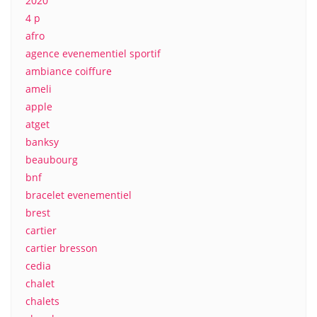
2020
4 p
afro
agence evenementiel sportif
ambiance coiffure
ameli
apple
atget
banksy
beaubourg
bnf
bracelet evenementiel
brest
cartier
cartier bresson
cedia
chalet
chalets