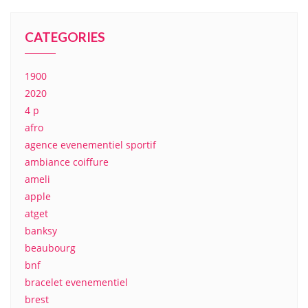
CATEGORIES
1900
2020
4 p
afro
agence evenementiel sportif
ambiance coiffure
ameli
apple
atget
banksy
beaubourg
bnf
bracelet evenementiel
brest