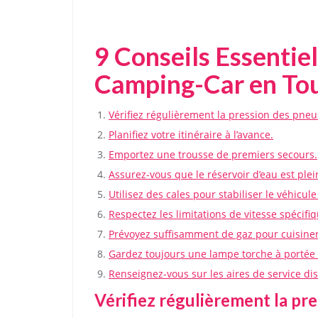
9 Conseils Essentie
Camping-Car en Tou
Vérifiez régulièrement la pression des pneu
Planifiez votre itinéraire à l’avance.
Emportez une trousse de premiers secours.
Assurez-vous que le réservoir d’eau est plei
Utilisez des cales pour stabiliser le véhicu
Respectez les limitations de vitesse spécif
Prévoyez suffisamment de gaz pour cuisiner
Gardez toujours une lampe torche à portée
Renseignez-vous sur les aires de service di
Vérifiez régulièrement la pr