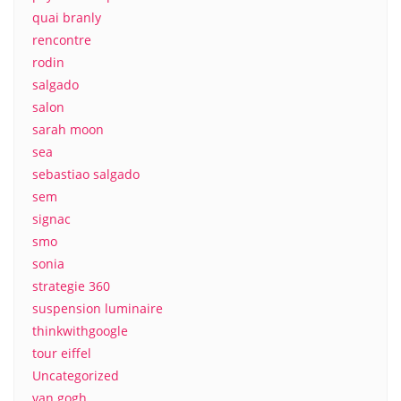
quai branly
rencontre
rodin
salgado
salon
sarah moon
sea
sebastiao salgado
sem
signac
smo
sonia
strategie 360
suspension luminaire
thinkwithgoogle
tour eiffel
Uncategorized
van gogh