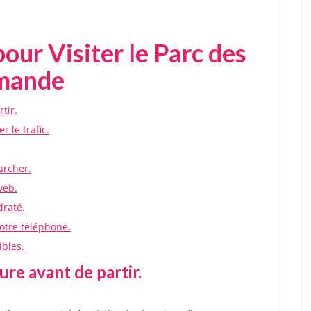
our Visiter le Parc des
omande
tir.
 le trafic.
archer.
web.
draté.
otre téléphone.
ibles.
ure avant de partir.