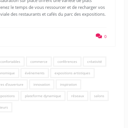
tauration sur place offrent une variété de plats
Prenez le temps de vous ressourcer et de recharger vos
iviale des restaurants et cafés du parc des expositions.
0
confortables
commerce
conférences
créativité
onomique
événements
expositions artistiques
res d'ouverture
innovation
inspiration
xpositions
plateforme dynamique
réseaux
salons
iteurs