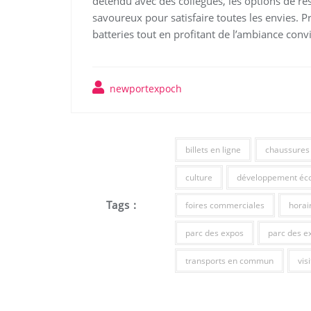
détendu avec des collègues, les options de res
savoureux pour satisfaire toutes les envies. 
batteries tout en profitant de l’ambiance conv
newportexpoch
billets en ligne
chaussures 
culture
développement éc
Tags :
foires commerciales
horai
parc des expos
parc des e
transports en commun
vis