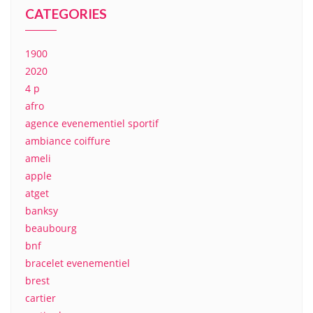
CATEGORIES
1900
2020
4 p
afro
agence evenementiel sportif
ambiance coiffure
ameli
apple
atget
banksy
beaubourg
bnf
bracelet evenementiel
brest
cartier