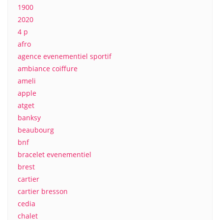
1900
2020
4 p
afro
agence evenementiel sportif
ambiance coiffure
ameli
apple
atget
banksy
beaubourg
bnf
bracelet evenementiel
brest
cartier
cartier bresson
cedia
chalet