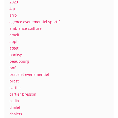
2020
4 p
afro
agence evenementiel sportif
ambiance coiffure
ameli
apple
atget
banksy
beaubourg
bnf
bracelet evenementiel
brest
cartier
cartier bresson
cedia
chalet
chalets