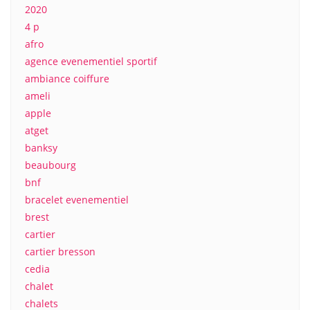
2020
4 p
afro
agence evenementiel sportif
ambiance coiffure
ameli
apple
atget
banksy
beaubourg
bnf
bracelet evenementiel
brest
cartier
cartier bresson
cedia
chalet
chalets