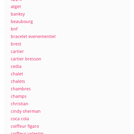
atget
banksy
beaubourg
bnf
bracelet evenementiel
brest
cartier
cartier bresson
cedia
chalet
chalets
chambres
champs
christian
cindy sherman
coca cola
coiffeur figaro
coiffeur valentin