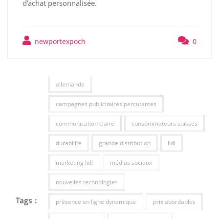
d’achat personnalisée.
newportexpoch
0
allemande
campagnes publicitaires percutantes
communication claire
consommateurs suisses
durabilité
grande distribution
lidl
marketing lidl
médias sociaux
nouvelles technologies
Tags :
présence en ligne dynamique
prix abordables